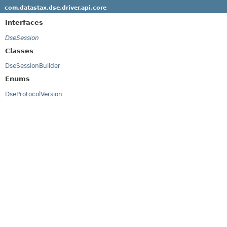
com.datastax.dse.driver.api.core
Interfaces
DseSession
Classes
DseSessionBuilder
Enums
DseProtocolVersion