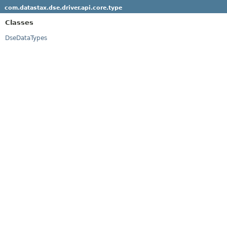
com.datastax.dse.driver.api.core.type
Classes
DseDataTypes