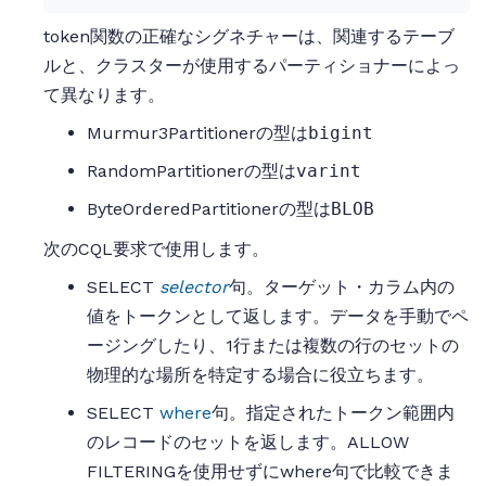
token関数の正確なシグネチャーは、関連するテーブ
ルと、クラスターが使用するパーティショナーによっ
て異なります。
Murmur3Partitionerの型は
bigint
RandomPartitionerの型は
varint
ByteOrderedPartitionerの型は
BLOB
次のCQL要求で使用します。
SELECT
selector
句。ターゲット・カラム内の
値をトークンとして返します。データを手動でペ
ージングしたり、1行または複数の行のセットの
物理的な場所を特定する場合に役立ちます。
SELECT
where
句。指定されたトークン範囲内
のレコードのセットを返します。ALLOW
FILTERINGを使用せずにwhere句で比較できま