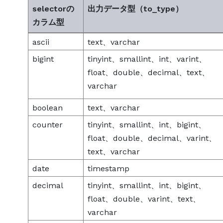
selectorの
出力データ型（to_type）
カラム型
ascii
text、varchar
bigint
tinyint、smallint、int、varint、
float、double、decimal、text、
varchar
boolean
text、varchar
counter
tinyint、smallint、int、bigint、
float、double、decimal、varint、
text、varchar
date
timestamp
decimal
tinyint、smallint、int、bigint、
float、double、varint、text、
varchar