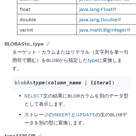
float
java.lang.Float
double
java.lang.Double
varint
java.math.BigInteger
BLOBASto_type
ターゲット・カラムまたはリテラル（文字列を単一引
用符で囲む）をBLOBから指定した
type
に変換しま
す。
blobAs
type
(
column_name
 | 
literal
)
SELECT
文の結果にBLOBカラムを別のデータ型
として表示します。
ストレージの
INSERT
と
UPDATE
の生のBLOBデ
ータを別の型に変換します。
typeASBLOB