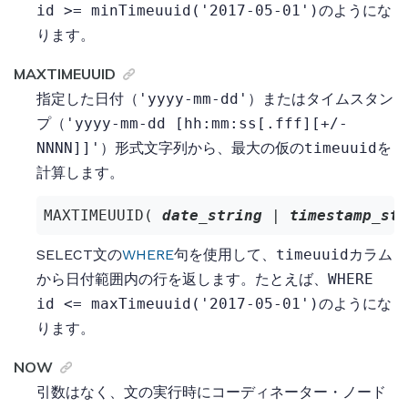
id >= minTimeuuid('2017-05-01')
のようにな
ります。
MAXTIMEUUID
指定した日付（
'yyyy-mm-dd'
）またはタイムスタン
プ（
'yyyy-mm-dd [hh:mm:ss[.fff][+/-
NNNN]]'
）形式文字列から、最大の仮の
timeuuid
を
計算します。
MAXTIMEUUID( 
date_string
 | 
timestamp_str
SELECT文の
WHERE
句を使用して、
timeuuid
カラム
から日付範囲内の行を返します。たとえば、
WHERE
id <= maxTimeuuid('2017-05-01')
のようにな
ります。
NOW
引数はなく、文の実行時にコーディネーター・ノード