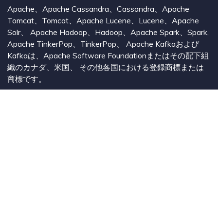
Apache、Apache Cassandra、Cassandra、Apache
Tomcat、Tomcat、Apache Lucene、Lucene、Apache
Solr、 Apache Hadoop、Hadoop、Apache Spark、Spark,
Apache TinkerPop、TinkerPop、 Apache Kafkaおよび
Kafkaは、Apache Software Foundationまたはその配下組
織のカナダ、米国、 その他各国における登録商標または
商標です。