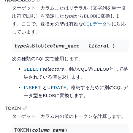
ターゲット・カラムまたはリテラル（文字列を単一引
用符で囲む）を指定した
type
からBLOBに変換しま
す。ここで、変換元の型は有効な
CQLデータ型
に対応
しています。
type
AsBlob(
column_name
 | 
literal
 )
次の種類のCQL文で使用します。
SELECT
selectors
。別のCQL型にBLOBとして格
納されている値を返します。
INSERT
と
UPDATE
。格納するために別のCQLデ
ータ型をBLOBに変換します。
TOKEN
ターゲット・カラム内の値のトークンを計算します。
TOKEN(
column_name
)