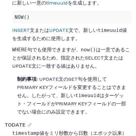
に新しい一意の
timeuuid
を生成します。
NOW()
INSERT
文または
UPDATE
文で、新しい
timeuuid
値
を生成するために使用します。
WHERE
句でも使用できますが、
now()
は一意であるこ
とが保証されるため、指定されたSELECT文または
UPDATE文に一致する値はありません。
制約事項:
UPDATE文のSET句を使用して
PRIMARY KEYフィールドを変更することはできま
せん。したがって、新しい
timeuuid
はターゲッ
ト・フィールドがPRIMARY KEYフィールドの一部
でない場合にのみ設定できます。
TODATE
timestamp
値をミリ秒数から日数（エポック以来）