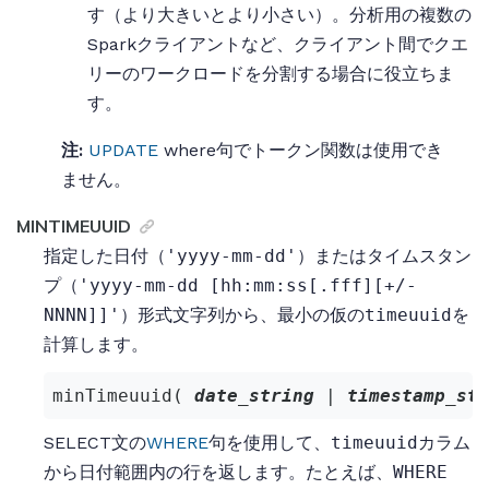
す（より大きいとより小さい）。分析用の複数の
Sparkクライアントなど、クライアント間でクエ
リーのワークロードを分割する場合に役立ちま
す。
注:
UPDATE
where句でトークン関数は使用でき
ません。
MINTIMEUUID
指定した日付（
'yyyy-mm-dd'
）またはタイムスタン
プ（
'yyyy-mm-dd [hh:mm:ss[.fff][+/-
NNNN]]'
）形式文字列から、最小の仮の
timeuuid
を
計算します。
minTimeuuid( 
date_string
 | 
timestamp_str
SELECT文の
WHERE
句を使用して、
timeuuid
カラム
から日付範囲内の行を返します。たとえば、
WHERE