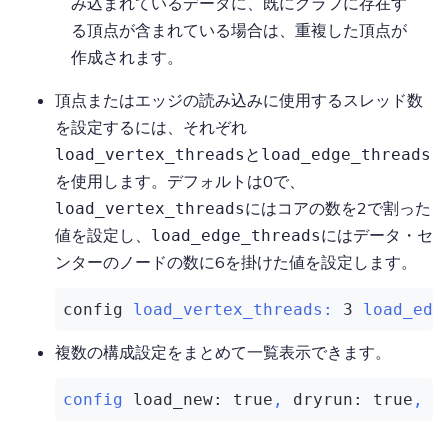
み込まれているデータに、既にグラフに存在す
る頂点が含まれている場合は、重複した頂点が
作成されます。
頂点またはエッジの読み込みに使用するスレッド数
を設定するには、それぞれ
と
load_vertex_threads
load_edge_threads
を使用します。デフォルトは0で、
にはコアの数を2で割った
load_vertex_threads
値を設定し、
にはデータ・セ
load_edge_threads
ンターのノードの数に6を掛けた値を設定します。
config 
load_vertex_threads:
3
load_edg
複数の構成設定をまとめて一覧表示できます。
config
load_new:
true
,
dryrun:
true
,
s