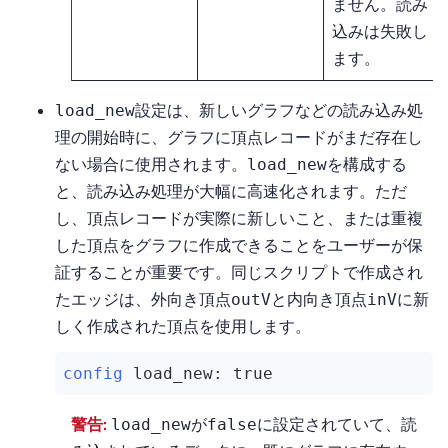
ません。読み
込みは失敗し
ます。
設定は、新しいグラフなどの読み込み処
load_new
理の開始時に、グラフに頂点レコードがまだ存在し
ない場合に使用されます。
を構成する
load_new
と、読み込み処理が大幅に高速化されます。ただ
し、頂点レコードが実際に新しいこと、または重複
した頂点をグラフに作成できることをユーザーが保
証することが重要です。同じスクリプトで作成され
たエッジは、外向き頂点
と内向き頂点
に新
outV
inV
しく作成された頂点を使用します。
config
load_new:
true
警告:
が
に設定されていて、読
load_new
false