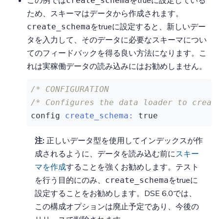
create_schema
ため、スキーマはデータから作成されます。
をtrueに設定すると、新しいデー
create_schema
タを入力して、そのデータに必要なスキーマについ
てのフィードバックを得る良い方法になります。こ
れは実稼働データの読み込みにはお勧めしません。
/* CONFIGURATION                      
/* Configures the data loader to creat
config 
create_schema:
true
注:
正しいデータ型を使用してインデックスが作
成されるように、データを読み込む前に
スキー
マを作成
することを強くお勧めします。テスト
を行う目的にのみ、
をtrueに
create_schema
設定することをお勧めします。DSE 6.0では、
この構成オプションは廃止予定であり、今後の