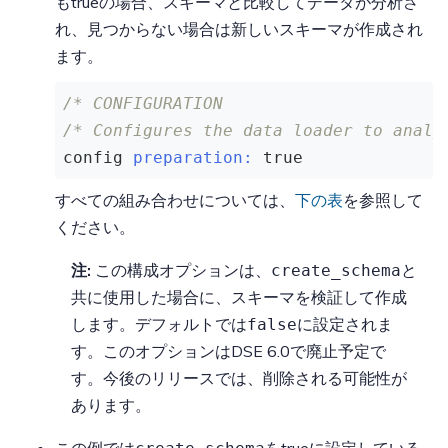
もtrueの場合、スキーマと比較してデータが分析さ
れ、見つからない場合は新しいスキーマが作成され
ます。
/* CONFIGURATION                      
/* Configures the data loader to analy
config 
preparation:
true
すべての組み合わせについては、
下の表
を参照して
ください。
注:
この構成オプションは、
と
create_schema
共に使用した場合に、スキーマを検証して作成
します。デフォルトでは
に設定されま
false
す。このオプションはDSE 6.0で廃止予定で
す。今後のリリースでは、削除される可能性が
あります。
この例では
をtrueに設定している