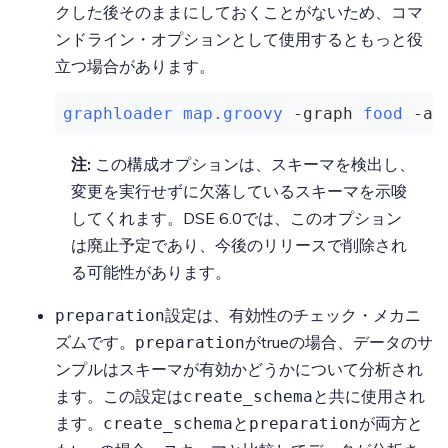
クした後そのままにしておくことがないため、コマ
ンドライン・オプションとして使用するともっと役
立つ場合があります。
graphloader
map.groovy
-graph
food
-ad
注:
この構成オプションは、スキーマを検出し、
変更を実行せずに欠落しているスキーマを示唆
してくれます。DSE 6.0では、このオプション
は廃止予定であり、今後のリリースで削除され
る可能性があります。
設定は、有効性のチェック・メカニ
preparation
ズムです。
がtrueの場合、データのサ
preparation
ンプルはスキーマが有効かどうかについて分析され
ます。この設定は
と共に使用され
create_schema
ます。
と
が両方と
create_schema
preparation