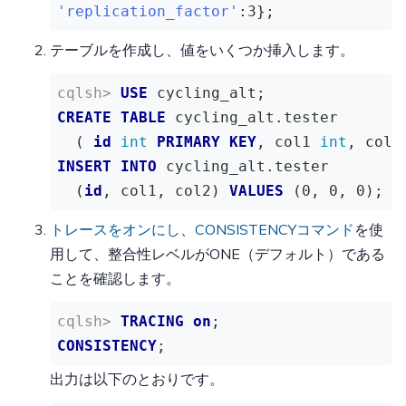
'replication_factor'
:
3
};
テーブルを作成し、値をいくつか挿入します。
USE
 cycling_alt;
CREATE
TABLE
 cycling_alt.tester 

  ( 
id
int
PRIMARY
KEY
, col1 
int
, col2
INSERT
INTO
 cycling_alt.tester 

  (
id
, col1, col2) 
VALUES
 (
0
, 
0
, 
0
);
トレースをオンにし
、
CONSISTENCYコマンド
を使
用して、整合性レベルがONE（デフォルト）である
ことを確認します。
TRACING
on
;
CONSISTENCY
;
出力は以下のとおりです。