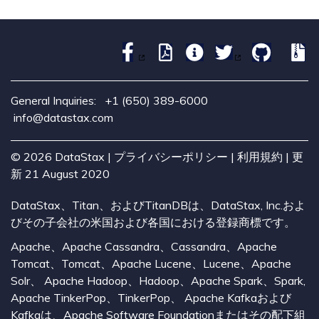
            Sending READ message to /1
                          REQUEST_RESP
                                      
                                      
                                      
General Inquiries:
+1 (650) 389-6000
                                      
info@datastax.com
                                      
                                      
©
2026
DataStax |
プライバシーポリシー
|
利用規約
| 更
                                      
新 21 August 2020
                                      
DataStax、Titan、およびTitanDBは、DataStax, Inc.およ
 Sending REQUEST_RESPONSE message to /
びその子会社の米国および各国における登録商標です。
                                      
Apache、Apache Cassandra、Cassandra、Apache
Tomcat、Tomcat、Apache Lucene、Lucene、Apache
Solr、 Apache Hadoop、Hadoop、Apache Spark、Spark,
Apache TinkerPop、TinkerPop、 Apache Kafkaおよび
Kafkaは、Apache Software Foundationまたはその配下組