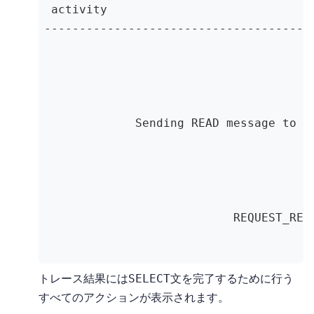
 activity                             
--------------------------------------
                                      
                                      
                                      
                                      
             Sending READ message to /
                                      
                                      
                                      
                                      
                           REQUEST_RES
                                      
                                      
                                      
トレース結果には
文を完了するために行う
SELECT
                                      
すべてのアクションが表示されます。
                                      