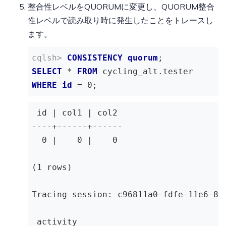
整合性レベルをQUORUMに変更し、QUORUM整合
                                      
性レベルで読み取り時に発生したことをトレースし
                                      
ます。
                                      
 Sending REQUEST_RESPONSE message to /
CONSISTENCY
quorum
;
                                      
SELECT
 * 
FROM
WHERE
id
 = 
0
;
 id | col1 | col2

----+------+------

  0 |    0 |    0

(1 rows)

Tracing session: c96811a0-fdfe-11e6-8b4
 activity                             