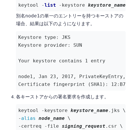
keytool -
list
 -keystore 
keystore_name
.
別名
の単一のエントリーを持つキーストアの
node1
場合、結果は以下のようになります。
Keystore
type
: 
JKS
Keystore
provider
: 
SUN
Your
keystore
contains
 1 
entry
node1
, 
Jan
 23, 2017, 
PrivateKeyEntry
Certificate
fingerprint
 (
SHA1
): 12
:B7
:
各キーストアからの署名要求を作成します。
keytool -keystore 
keystore_name
.jks \

-
alias
node_name
 \

-certreq -file 
signing_request
.csr \
