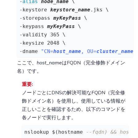
-
alias
node_name
 \

-keystore 
keystore_name
.jks \

-storepass 
myKeyPass
 \

-keypass 
myKeyPass
 \

-validity 365 \

-keysize 2048 \

-dname 
"CN=
host_name
, OU=
cluster_name
,
ここで、
host_name
はFQDN（完全修飾ドメイン
名）です。
重要:
ノードごとにDNSの解決可能な
FQDN
（完全修
飾ドメイン名）を使用し、使用している情報が
正しいことを確認するため、以下のコマンドを
各ノードで実行します。
nslookup $(hostname 
--fqdn) && hostn