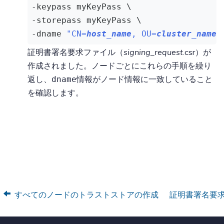
-keypass myKeyPass \

-storepass myKeyPass \

-dname 
"CN=
host_name
, OU=
cluster_name
,
証明書署名要求ファイル（
signing_request
.csr）が
作成されました。ノードごとにこれらの手順を繰り
返し、
情報がノード情報に一致していること
dname
を確認します。
すべてのノードのトラストストアの作成
証明書署名要