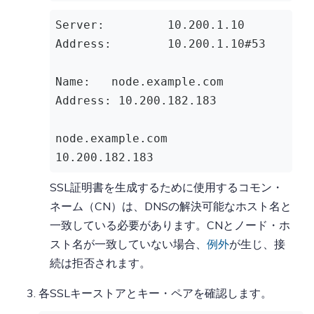
Server
:		10
.200
.1
.10
Address
:	10
.200
.1
.10
#53
Name
:	
node
.example
.com
Address
: 10
.200
.182
.183
node
.example
.com
10
.200
.182
.183
SSL証明書を生成するために使用するコモン・
ネーム（CN）は、DNSの解決可能なホスト名と
一致している必要があります。CNとノード・ホ
スト名が一致していない場合、
例外
が生じ、接
続は拒否されます。
各SSLキーストアとキー・ペアを確認します。