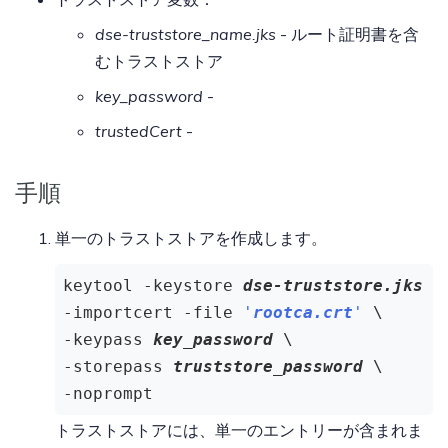
dse-truststore_name.jks
- ルート証明書を含
むトラストストア
key_password
-
trustedCert
-
手順
単一のトラストストアを作成します。
keytool -keystore 
dse-truststore.jks
 \

-importcert -file 
'
rootca.crt
'
 \

-keypass 
key_password
 \

-storepass 
truststore_password
 \

-noprompt
トラストストアには、単一のエントリーが含まれま