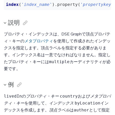
index
(
'
index_name
'
).property(
'
propertykey_
説明
プロパティ・インデックスは、DSE Graphで頂点プロパテ
ィ・キーの
メタプロパティ
を使用して作成されたインデッ
クスを指定します。頂点ラベルを指定する必要がありま
す。インデックス名は一意でなければなりません。指定し
たプロパティ・キーには
カーディナリティが必
multiple
要です。
例
の
プロパティ・キー
および
メタプロパ
livedIn
country
ティ・キー
を使用して、
インデックス
イン
byLocation
デックスを作成します。
頂点ラベル
は
として指定
author