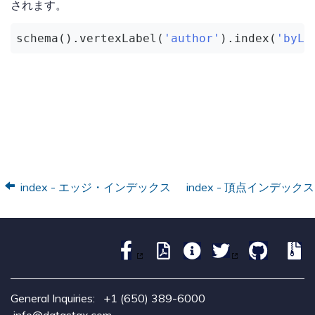
されます。
schema().vertexLabel(
'author'
).index(
'byLo
index - エッジ・インデックス
index - 頂点インデックス
General Inquiries:
+1 (650) 389-6000
info@datastax.com