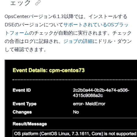
ェック
OpsCenterバージョン6.1.3以降では、インストールする
DSEのバージョンについて
サポートされているOSプラッ
トフォーム
のチェックが自動的に実行されます。チェック
の合否はログに記録され、
ジョブの詳細
にドリル・ダウン
して確認できます。