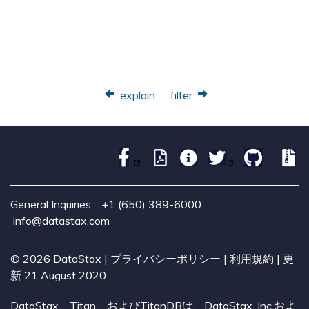
explain
filter
General Inquiries:
+1 (650) 389-6000
info@datastax.com
©
2026
DataStax |
プライバシーポリシー
|
利用規約
| 更
新 21 August 2020
DataStax、Titan、およびTitanDBは、DataStax, Inc.およ