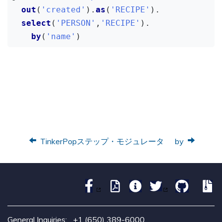
out
(
'created'
).
as
(
'RECIPE'
).

select
(
'PERSON'
,
'RECIPE'
).

by
(
'name'
)
TinkerPopステップ・モジュレータ
by
General Inquiries:
+1 (650) 389-6000