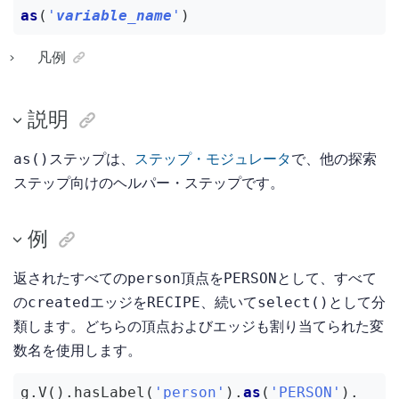
as
(
'
variable_name
'
)
凡例
説明
ステップは、
ステップ・モジュレータ
で、他の探索
as()
ステップ向けのヘルパー・ステップです。
例
返されたすべての
頂点を
として、すべて
person
PERSON
の
エッジを
、続いて
として分
created
RECIPE
select()
類します。どちらの頂点およびエッジも割り当てられた変
数名を使用します。
g.V().hasLabel(
'person'
).
as
(
'PERSON'
).
